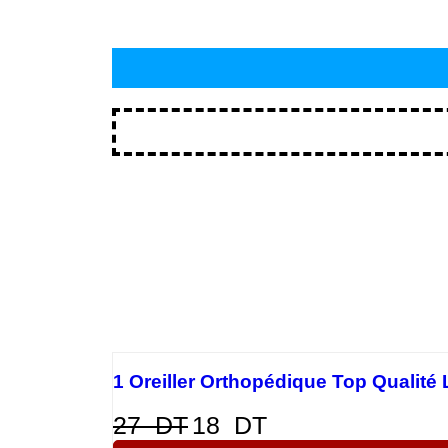
1 Oreiller Orthopédique Top Qualit
27
DT
18
DT