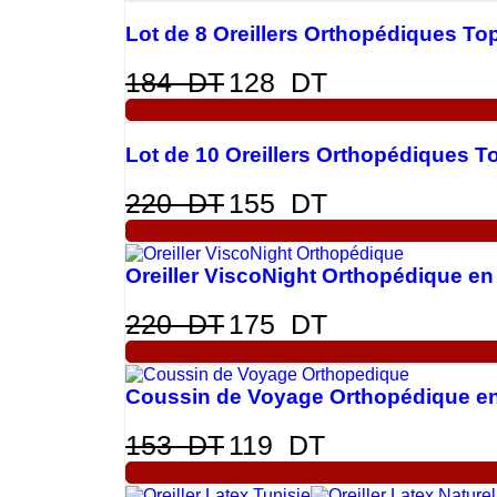
Lot de 8 Oreillers Orthopédiques T
184
DT
128
DT
Lot de 10 Oreillers Orthopédiques 
220
DT
155
DT
Oreiller ViscoNight Orthopédique 
220
DT
175
DT
Coussin de Voyage Orthopédique e
153
DT
119
DT