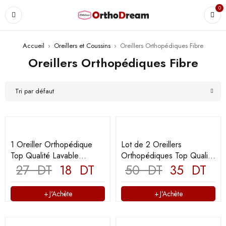
0
Accueil
›
Oreillers et Coussins
›
Oreillers Orthopédiques Fibre
Oreillers Orthopédiques Fibre
Tri par défaut
1 Oreiller Orthopédique
Lot de 2 Oreillers
Top Qualité Lavable
Orthopédiques Top Qualité
70x50cm
27
DT
18
DT
Lavable 70x50cm
50
DT
35
DT
J'Achète
J'Achète