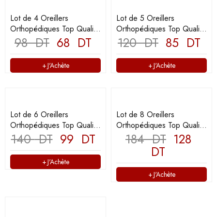
Lot de 4 Oreillers
Lot de 5 Oreillers
Orthopédiques Top Qualité
Orthopédiques Top Qualité
Lavable 70x50cm
98
DT
68
DT
Lavable 70x50cm
120
DT
85
DT
J'Achète
J'Achète
Lot de 6 Oreillers
Lot de 8 Oreillers
Orthopédiques Top Qualité
Orthopédiques Top Qualité
Lavable 70x50cm
140
DT
99
DT
Lavable 70x50cm
184
DT
128
DT
J'Achète
J'Achète