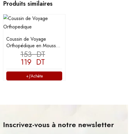
Produits similaires
Coussin de Voyage
Orthopédique en Mousse
à Mémoire de Forme
153
DT
119
DT
J'Achète
Inscrivez-vous à notre newsletter