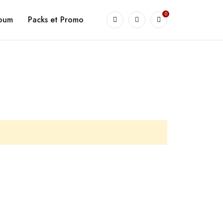
0
goum
Packs et Promo