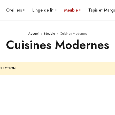
Oreillers
Linge de lit
Meuble
Tapis et Mar
Accueil
›
Meuble
›
Cuisines Modernes
Cuisines Modernes
ÉLECTION.