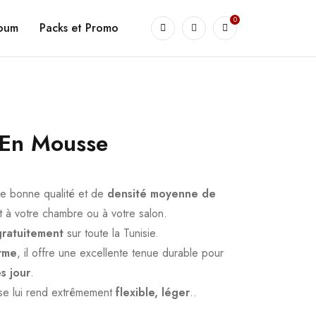
0
goum
Packs et Promo
 En Mousse
e bonne qualité et de
densité moyenne de
t à votre chambre ou à votre salon.
 gratuitement
sur toute la Tunisie.
erme
, il offre une excellente tenue durable pour
s jour
.
se lui rend extrêmement
flexible, léger
..