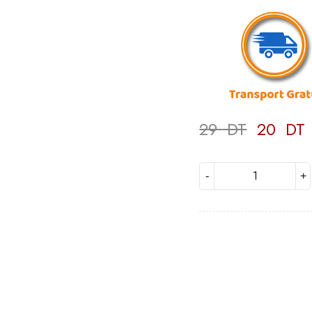
29
DT
20
DT
Deals ends in: