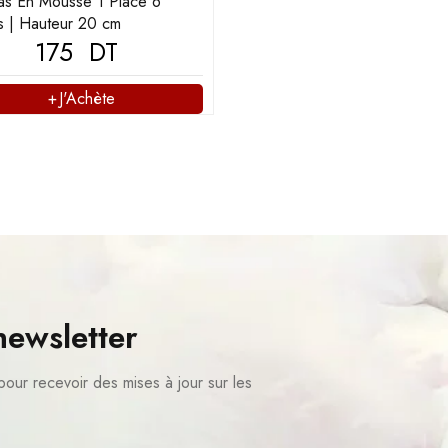
as En Mousse 1 Place 6
es | Hauteur 20 cm
175
DT
J'Achète
newsletter
pour recevoir des mises à jour sur les