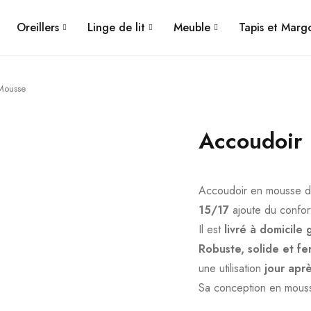
Oreillers
Linge de lit
Meuble
Tapis et Mar
Mousse
Accoudoir
Accoudoir en mousse d
15/17
ajoute du confor
Il est
livré à domicile
Robuste, solide et f
une utilisation
jour aprè
Sa conception en mous