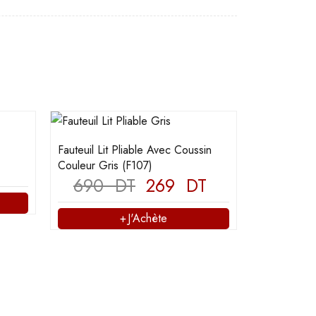
Fauteuil Lit Pliable Avec Coussin
Couleur Gris (F107)
690
DT
269
DT
J'Achète