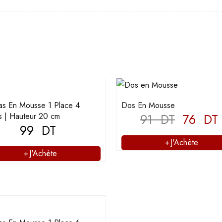
as En Mousse 1 Place 4
Dos En Mousse
es | Hauteur 20 cm
91
DT
76
DT
99
DT
J'Achète
J'Achète