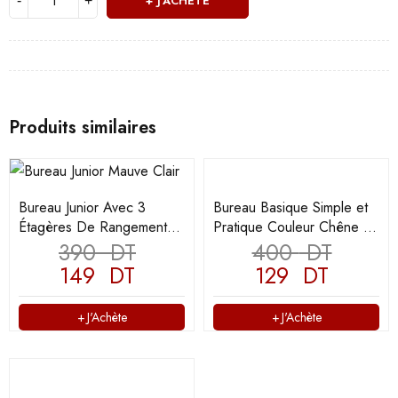
J'ACHÈTE
Produits similaires
Bureau Junior Avec 3
Bureau Basique Simple et
Étagères De Rangement
Pratique Couleur Chêne -
Couleur Mauve Clair –
390
DT
(A348)
400
DT
(A349M)
149
DT
129
DT
J'Achète
J'Achète