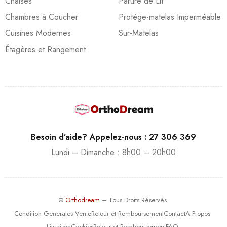
Chaises
Parure de Lit
Chambres à Coucher
Protège-matelas Imperméable
Cuisines Modernes
Sur-Matelas
Étagères et Rangement
Besoin d’aide? Appelez-nous : 27 306 369
Lundi – Dimanche : 8h00 – 20h00
©
Orthodream
– Tous Droits Réservés.
Condition Generales Vente
Retour et Remboursement
Contact
A Propos
Livraison
Cookies
Retour et Remboursement
FAQ