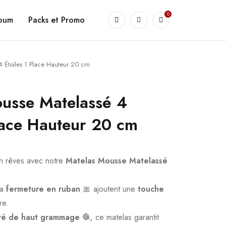
0
goum
Packs et Promo
 Étoiles 1 Place Hauteur 20 cm
usse Matelassé 4
Place Hauteur 20 cm
en rêves avec notre
Matelas Mousse Matelassé
sa
fermeture en ruban
🎀 ajoutent une
touche
re.
coté de haut grammage
🧶, ce matelas garantit