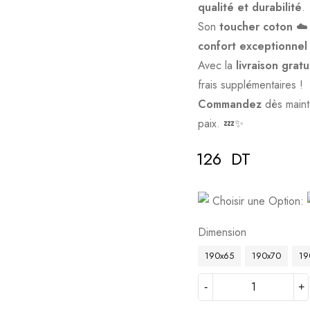
qualité et durabilité
.
Son
toucher coton
☁️ 
confort exceptionnel
Avec la
livraison gratu
frais supplémentaires !
Commandez
dès maint
paix. 💤✨
126
DT
Deals ends in:
Choisir une Option:
Dimension
190x65
190x70
19