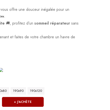
vous offre une douceur inégalée pour un
🛌.
ite
🚚, profitez d’un
sommeil réparateur
sans
enant et faites de votre chambre un havre de
0x80
190x90
190x120
J'ACHÈTE