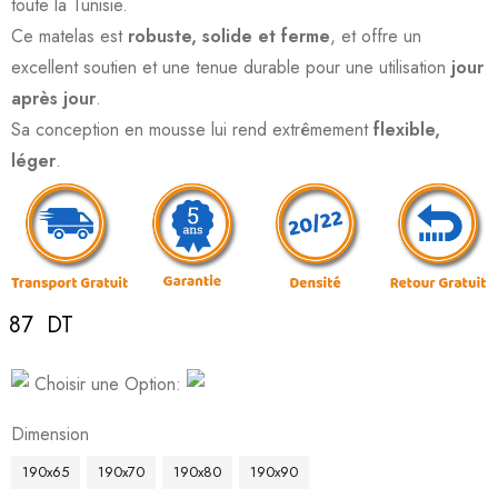
toute la Tunisie.
Ce matelas est
robuste, solide et ferme
, et offre un
excellent soutien et une tenue durable pour une utilisation
jour
après jour
.
Sa conception en mousse lui rend extrêmement
flexible,
léger
.
87
DT
Deals ends in:
Choisir une Option:
Dimension
190x65
190x70
190x80
190x90