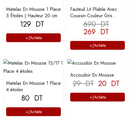
Matelas En Mousse 1 Place
Fauteuil Lit Pliable Avec
5 Étoiles | Hauteur 20 cm
Coussin Couleur Gris
129
DT
(F107)
690
DT
269
DT
J'Achète
J'Achète
Accoudoir En Mousse
29
DT
20
DT
Matelas En Mousse 1 Place
4 étoiles
80
DT
J'Achète
J'Achète