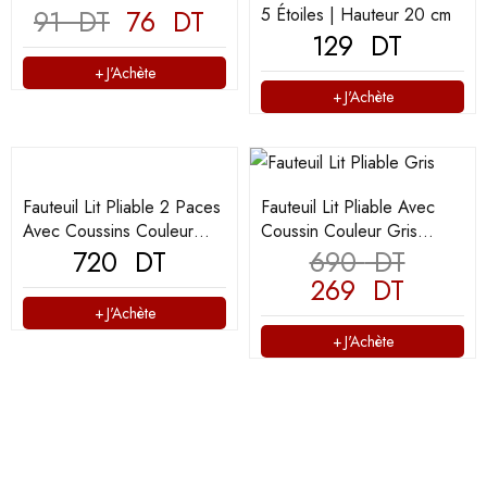
91
DT
76
DT
5 Étoiles | Hauteur 20 cm
129
DT
J'Achète
J'Achète
Fauteuil Lit Pliable 2 Paces
Fauteuil Lit Pliable Avec
Avec Coussins Couleur
Coussin Couleur Gris
Beige (F2P-100)
720
DT
(F107)
690
DT
269
DT
J'Achète
J'Achète