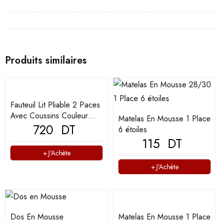
Produits similaires
Fauteuil Lit Pliable 2 Paces
Avec Coussins Couleur
Matelas En Mousse 1 Place
Gris (F2P-101)
720
DT
6 étoiles
115
DT
J'Achète
J'Achète
Dos En Mousse
Matelas En Mousse 1 Place