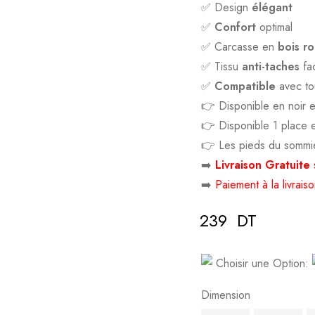
✅ Design
élégant
✅
Confort
optimal
✅ Carcasse en
bois r
✅ Tissu
anti-taches
fac
✅
Compatible
avec to
👉 Disponible en noir e
👉 Disponible 1 place 
👉 Les pieds du sommier
➡️
Livraison Gratuite
s
➡️
Paiement à la livrais
239
DT
Deals ends in:
Choisir une Option:
Dimension