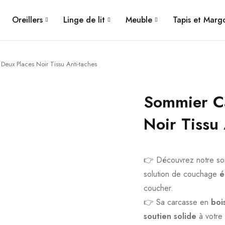
Oreillers
Linge de lit
Meuble
Tapis et Mar
eux Places Noir Tissu Anti-taches
Sommier C
Noir Tissu 
👉 Découvrez notre so
solution de couchage
é
coucher.
👉 Sa carcasse en
boi
soutien solide
à votre 