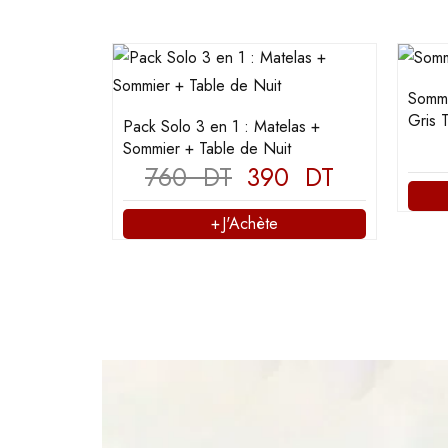
Sommi
Gris 
Pack Solo 3 en 1 : Matelas +
Sommier + Table de Nuit
760
DT
390
DT
J'Achète