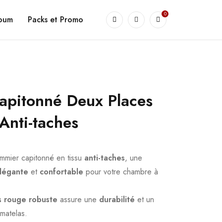
0
goum
Packs et Promo
apitonné Deux Places
Anti-taches
mmier capitonné en tissu
anti-taches
, une
légante
et
confortable
pour votre chambre à
s rouge robuste
assure une
durabilité
et un
matelas.