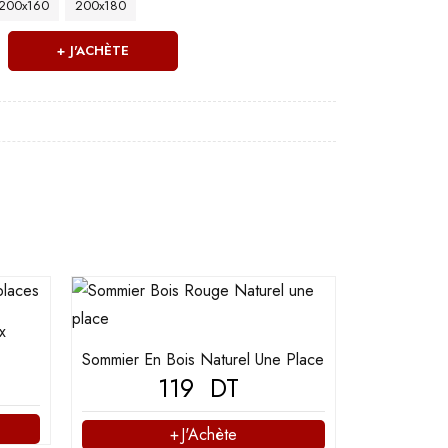
200x160
200x180
J'ACHÈTE
x
Sommier En Bois Naturel Une Place
119
DT
J'Achète