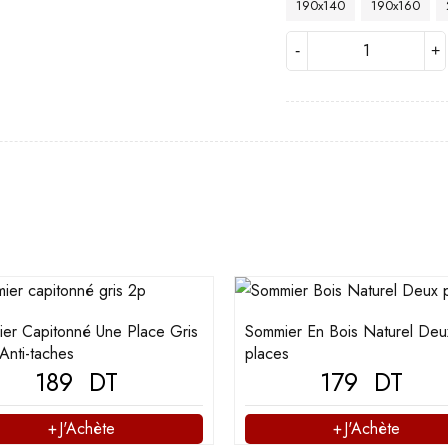
190x140
190x160
er Capitonné Une Place Gris
Sommier En Bois Naturel Deu
 Anti-taches
places
189
DT
179
DT
J'Achète
J'Achète