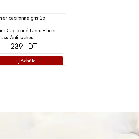
er Capitonné Deux Places
Tissu Anti-taches
239
DT
J'Achète