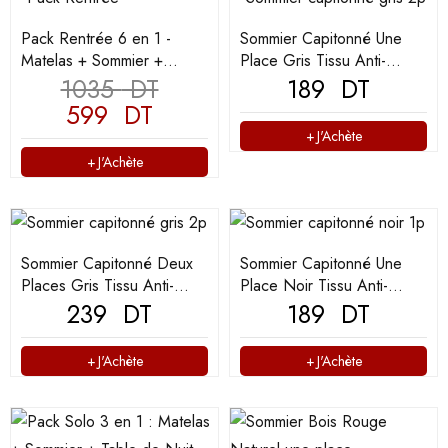
Pack Rentrée 6 en 1 -
Sommier Capitonné Une
Matelas + Sommier +
Place Gris Tissu Anti-
Bureau + 1 Oreiller +
1035
DT
taches
189
DT
Couette 2 Places + 2 Taies
599
DT
J'Achète
J'Achète
Sommier Capitonné Deux
Sommier Capitonné Une
Places Gris Tissu Anti-
Place Noir Tissu Anti-
taches
239
DT
taches
189
DT
J'Achète
J'Achète